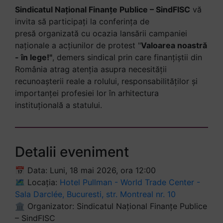
Sindicatul Național Finanțe Publice – SindFISC
vă
invita să participați la conferința de
presă organizată cu ocazia lansării campaniei
naționale a acțiunilor de protest "
Valoarea noastră
- în lege!"
, demers sindical prin care finanțiștii din
România atrag atenția asupra necesității
recunoașterii reale a rolului, responsabilităților și
importanței profesiei lor în arhitectura
instituțională a statului.
Detalii eveniment
📅 Data: Luni, 18 mai 2026, ora 12:00
🗺 Locația:
Hotel Pullman - World Trade Center -
Sala Darclée, Bucuresti, str. Montreal nr. 10
🏛 Organizator: Sindicatul Național Finanțe Publice
– SindFISC