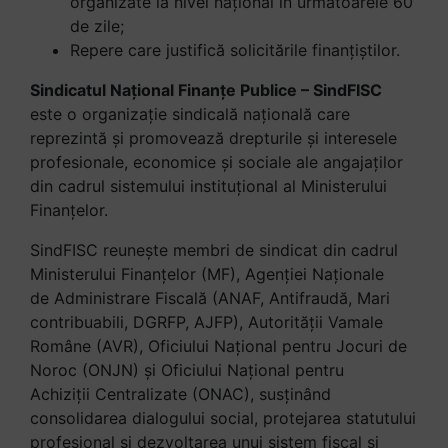
organizate la nivel național în următoarele 60
de zile;
Repere care justifică solicitările finanțiștilor.
Sindicatul Național Finanțe Publice – SindFISC
este o organizație sindicală națională care
reprezintă și promovează drepturile și interesele
profesionale, economice și sociale ale angajaților
din cadrul sistemului instituțional al Ministerului
Finanțelor.
SindFISC reunește membri de sindicat din cadrul
Ministerului Finanțelor (MF), Agenției Naționale
de Administrare Fiscală (ANAF, Antifraudă, Mari
contribuabili, DGRFP, AJFP), Autorității Vamale
Române (AVR), Oficiului Național pentru Jocuri de
Noroc (ONJN) și Oficiului Național pentru
Achiziții Centralizate (ONAC), susținând
consolidarea dialogului social, protejarea statutului
profesional și dezvoltarea unui sistem fiscal și