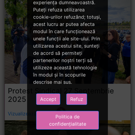
experiența dumneavoastră.
Puteți refuza utilizarea
cookie-urilor refuzând; totuși,
acest lucru ar putea afecta
modul în care funcționează
unele funcții ale site-ului. Prin
utilizarea acestui site, sunteți
de acord să permiteți
partenerilor noștri terți să
utilizeze această tehnologie
în modul și în scopurile
descrise mai sus.
Protest Sindical 27 Septembrie
2025
Accept
Refuz
Vizualizează galeria
Politica de
confidențialitate