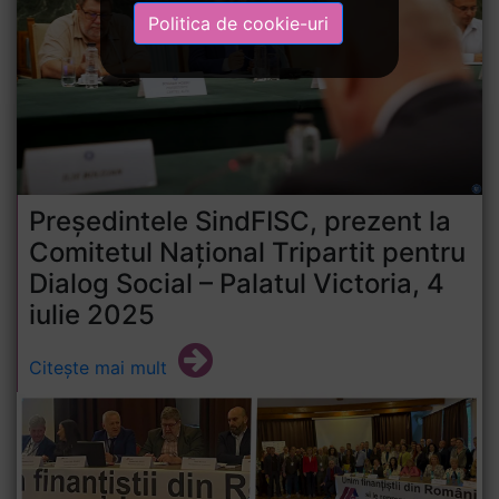
Politica de cookie-uri
Președintele SindFISC, prezent la
Comitetul Național Tripartit pentru
Dialog Social – Palatul Victoria, 4
iulie 2025
Citește mai mult