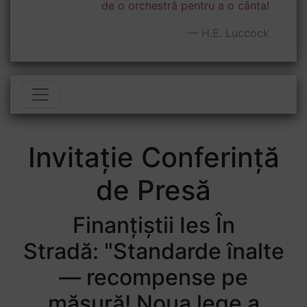
de o orchestră pentru a o cânta!
H.E. Luccock
Toggle navigation
Invitație Conferință
de Presă
Finanțiștii Ies În
Stradă: "Standarde înalte
— recompense pe
măsură! Noua lege a