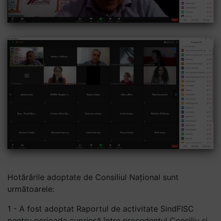
Hotărârile adoptate de Consiliul Național sunt
următoarele:
1 - A fost adoptat Raportul de activitate SindFISC
pentru perioada cuprinsă între precedentul Consiliu și