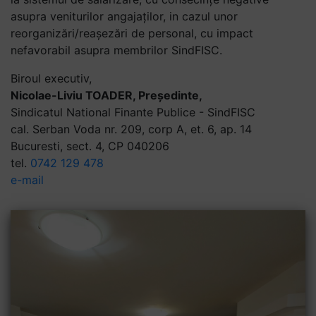
asupra veniturilor angajaților, in cazul unor
reorganizări/reașezări de personal, cu impact
nefavorabil asupra membrilor SindFISC.
Biroul executiv,
Nicolae-Liviu TOADER, Președinte,
Sindicatul National Finante Publice - SindFISC
cal. Serban Voda nr. 209, corp A, et. 6, ap. 14
Bucuresti, sect. 4, CP 040206
tel.
0742 129 478
e-mail