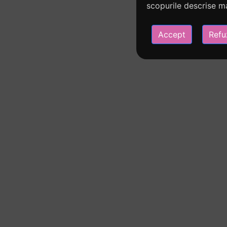
scopurile descrise ma
Accept
Refu