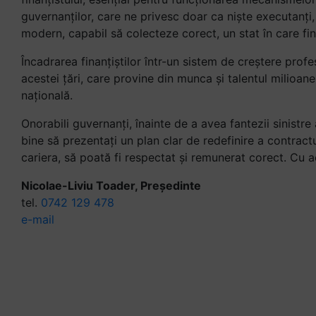
guvernanților, care ne privesc doar ca niște executanți
modern, capabil să colecteze corect, un stat în care fina
Încadrarea finanțiștilor într-un sistem de creștere profes
acestei țări, care provine din munca și talentul milioan
națională.
Onorabili guvernanți, înainte de a avea fantezii sinistre 
bine să prezentați un plan clar de redefinire a contractul
cariera, să poată fi respectat și remunerat corect. Cu 
Nicolae-Liviu Toader, Președinte
tel.
0742 129 478
e-mail