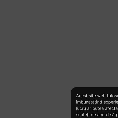
Acest site web foloseș
îmbunătățind experien
lucru ar putea afecta 
sunteți de acord să p