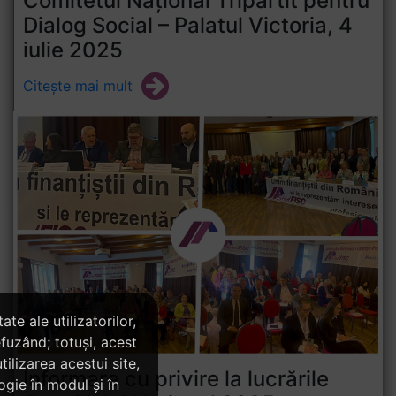
Comitetul Național Tripartit pentru
Dialog Social – Palatul Victoria, 4
iulie 2025
Citește mai mult
te ale utilizatorilor,
fuzând; totuși, acest
tilizarea acestui site,
Informare cu privire la lucrările
ogie în modul și în