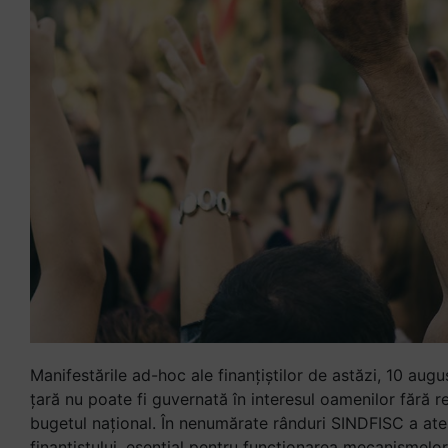
Manifestările ad-hoc ale finanțiștilor de astăzi, 10 aug
țară nu poate fi guvernată în interesul oamenilor fără re
bugetul național. În nenumărate rânduri SINDFISC a aten
finanțistului, esențial pentru funcționarea mecanismelor