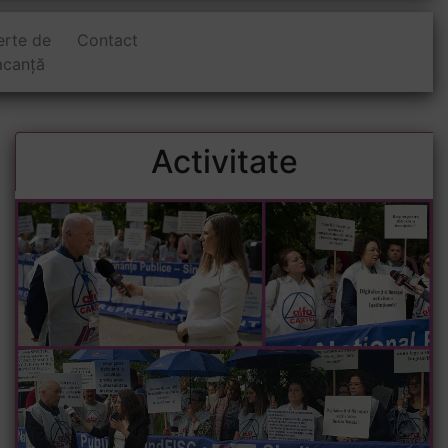
erte de
Contact
acanță
Activitate