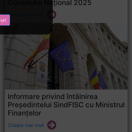
Consiliului Național 2025
Citește mai mult
uri
Informare privind întâlnirea
Președintelui SindFISC cu Ministrul
Finanțelor
Citește mai mult