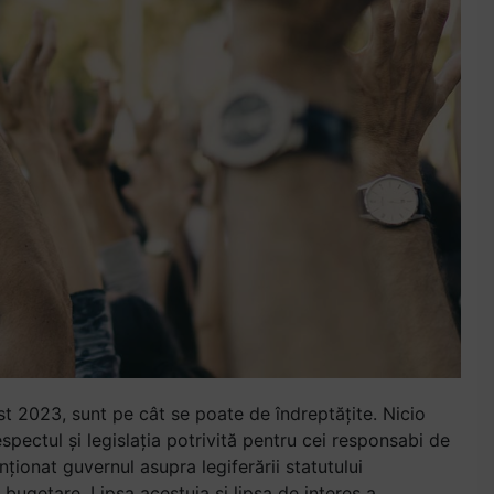
ust 2023, sunt pe cât se poate de îndreptățite. Nicio
spectul și legislația potrivită pentru cei responsabi de
ționat guvernul asupra legiferării statutului
 bugetare. Lipsa acestuia și lipsa de interes a